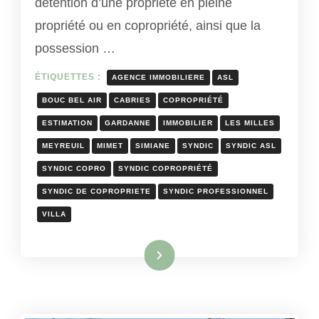
détention d’une propriété en pleine
propriété ou en copropriété, ainsi que la
possession …
ÉTIQUETTES :
AGENCE IMMOBILIERE
ASL
BOUC BEL AIR
CABRIES
COPROPRIÉTÉ
ESTIMATION
GARDANNE
IMMOBILIER
LES MILLES
MEYREUIL
MIMET
SIMIANE
SYNDIC
SYNDIC ASL
SYNDIC COPRO
SYNDIC COPROPRIÉTÉ
SYNDIC DE COPROPRIETE
SYNDIC PROFESSIONNEL
VILLA
Lire la suite