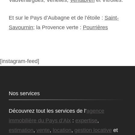
Vauvenargues, Venelles,
Ventabren
et Vitrolles.
Et sur le Pays d’Aubagne et de l’étoile :
Saint-
Savournin
; la Provence verte :
Pourrières
[instagram-feed]
Nos services
Découvrez tout les services de l’
agence
immobilière du Pays d’Aix
:
expertise
,
estimation
,
vente
,
location
,
gestion locative
et