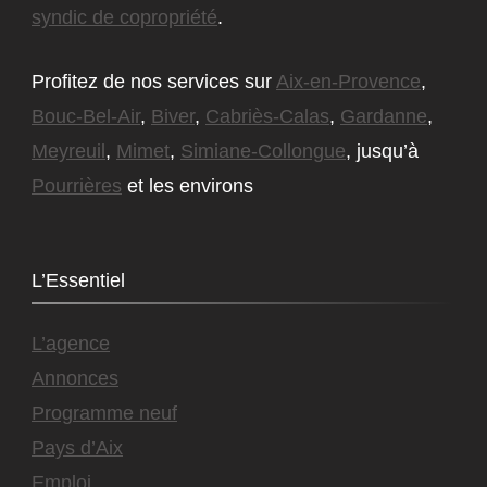
syndic de copropriété
.
Profitez de nos services sur
Aix-en-Provence
,
Bouc-Bel-Air
,
Biver
,
Cabriès-Calas
,
Gardanne
,
Meyreuil
,
Mimet
,
Simiane-Collongue
, jusqu’à
Pourrières
et les environs
L’Essentiel
L’agence
Annonces
Programme neuf
Pays d’Aix
Emploi