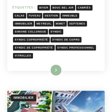
ÉTIQUETTES :
BIVER
BOUC BEL AIR
CABRIÈS
CALAS
FUVEAU
GESTION
IMMEUBLE
IMMOBILIER
MEYREUIL
MIMET
SEPTEMES
SIMIANE COLLONGUE
SYNDIC
SYNDIC COPROPRIÉTÉ
SYNDIC DE COPRO
SYNDIC DE COPROPRIÉTÉ
SYNDIC PROFESSIONNEL
VITROLLES
Lire la suite
IMMOBILIER