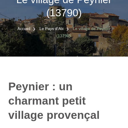
(13790)
Accueil
Le Pays d’Aix
Le village de Peynier
(13790)
Peynier : un
charmant petit
village provençal