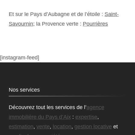
Et sur le Pays d’Aubagne et de l’étoile :
Saint-
Savournin
; la Provence verte :
Pourrières
[instagram-feed]
Nos services
Découvrez tout les services de l’
agence
immobilière du Pays d’Aix
:
expertise
,
estimation
,
vente
,
location
,
gestion locative
et