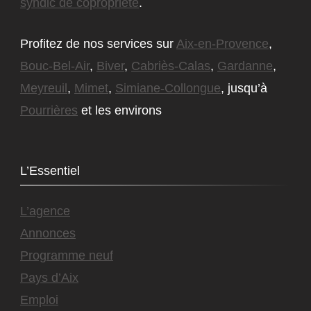
syndic de copropriété
.
Profitez de nos services sur
Aix-en-Provence
,
Bouc-Bel-Air
,
Biver
,
Cabriès-Calas
,
Gardanne
,
Meyreuil
,
Mimet
,
Simiane-Collongue
, jusqu’à
Pourrières
et les environs
L’Essentiel
L’agence
Annonces
Programme neuf
Pays d’Aix
Emploi