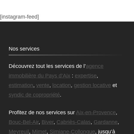
[instagram-feed]
Nos services
Découvrez tout les services de l’
agence
immobilière du Pays d’Aix
:
expertise
,
estimation
,
vente
,
location
,
gestion locative
et
syndic de copropriété
.
Profitez de nos services sur
Aix-en-Provence
,
Bouc-Bel-Air
,
Biver
,
Cabriès-Calas
,
Gardanne
,
Meyreuil
,
Mimet
,
Simiane-Collongue
, jusqu’à