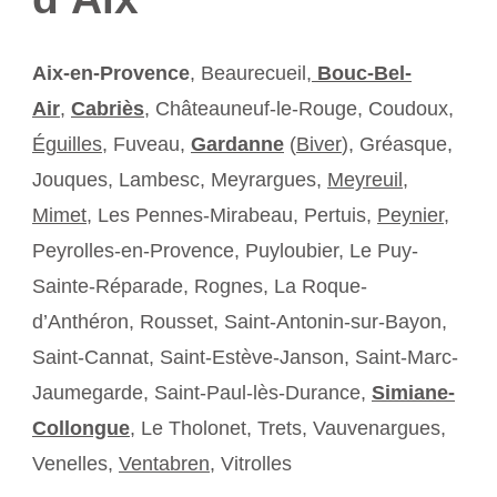
Aix-en-Provence
, Beaurecueil,
Bouc-Bel-
Air
,
Cabriès
, Châteauneuf-le-Rouge, Coudoux,
Éguilles
, Fuveau,
Gardanne
(
Biver
), Gréasque,
Jouques, Lambesc, Meyrargues,
Meyreuil
,
Mimet
, Les Pennes-Mirabeau, Pertuis,
Peynier
,
Peyrolles-en-Provence, Puyloubier, Le Puy-
Sainte-Réparade, Rognes, La Roque-
d’Anthéron, Rousset, Saint-Antonin-sur-Bayon,
Saint-Cannat, Saint-Estève-Janson, Saint-Marc-
Jaumegarde, Saint-Paul-lès-Durance,
Simiane-
Collongue
, Le Tholonet, Trets, Vauvenargues,
Venelles,
Ventabren
, Vitrolles