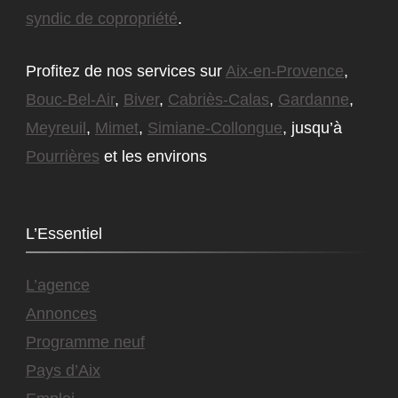
syndic de copropriété
.
Profitez de nos services sur
Aix-en-Provence
,
Bouc-Bel-Air
,
Biver
,
Cabriès-Calas
,
Gardanne
,
Meyreuil
,
Mimet
,
Simiane-Collongue
, jusqu’à
Pourrières
et les environs
L’Essentiel
L’agence
Annonces
Programme neuf
Pays d’Aix