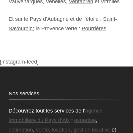
Vauvenargues, Venelles,
Ventabren
et Vitrolles.
Et sur le Pays d’Aubagne et de l’étoile :
Saint-
Savournin
; la Provence verte :
Pourrières
[instagram-feed]
Nos services
Découvrez tout les services de l’
agence
immobilière du Pays d’Aix
:
expertise
,
estimation
,
vente
,
location
,
gestion locative
et