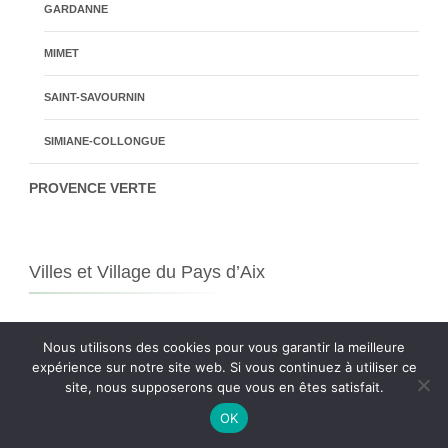
GARDANNE
MIMET
SAINT-SAVOURNIN
SIMIANE-COLLONGUE
PROVENCE VERTE
Villes et Village du Pays d’Aix
Aix-en-Provence, Beaurecueil,
Biver
,
Bouc Bel
Nous utilisons des cookies pour vous garantir la meilleure
Air
,
Cabries Calas
,
Châteauneuf-le-Rouge
,
expérience sur notre site web. Si vous continuez à utiliser ce
site, nous supposerons que vous en êtes satisfait.
Coudoux,
Éguilles
, Fuveau,
Gardanne
,
OK
Gréasque, Jouques, Lambesc, Meyrargues,