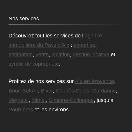
Nos services
Découvrez tout les services de l’
agence
immobilière du Pays d’Aix
:
expertise
,
estimation
,
vente
,
location
,
gestion locative
et
syndic de copropriété
.
Profitez de nos services sur
Aix-en-Provence
,
Bouc-Bel-Air
,
Biver
,
Cabriès-Calas
,
Gardanne
,
Meyreuil
,
Mimet
,
Simiane-Collongue
, jusqu’à
Pourrières
et les environs