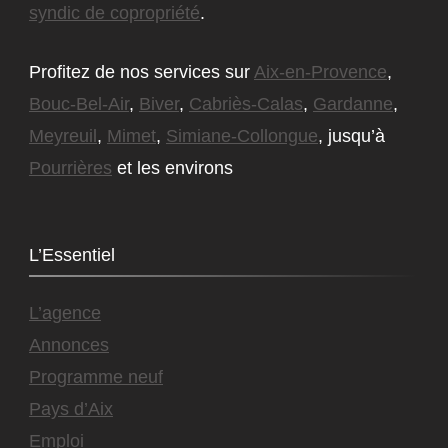
syndic de copropriété
.
Profitez de nos services sur
Aix-en-Provence
,
Bouc-Bel-Air
,
Biver
,
Cabriès-Calas
,
Gardanne
,
Meyreuil
,
Mimet
,
Simiane-Collongue
, jusqu’à
Pourrières
et les environs
L’Essentiel
L’agence
Annonces
Programme neuf
Pays d’Aix
Emploi