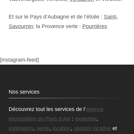
Et sur le Pays d’Aubagne et de l’étoile :
Saint-
Savournin
; la Provence verte :
Pourrières
[instagram-feed]
Nos services
Découvrez tout les services de l’
agence
immobilière du Pays d’Aix
:
expertise
,
estimation
,
vente
,
location
,
gestion locative
et