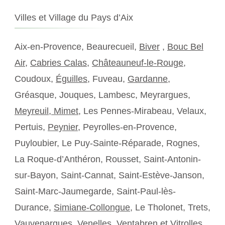
Villes et Village du Pays d’Aix
Aix-en-Provence, Beaurecueil,
Biver
,
Bouc Bel
Air
,
Cabries Calas
,
Châteauneuf-le-Rouge
,
Coudoux,
Éguilles
, Fuveau,
Gardanne
,
Gréasque, Jouques, Lambesc, Meyrargues,
Meyreuil,
Mimet
, Les Pennes-Mirabeau, Velaux,
Pertuis,
Peynier
, Peyrolles-en-Provence,
Puyloubier, Le Puy-Sainte-Réparade, Rognes,
La Roque-d’Anthéron, Rousset, Saint-Antonin-
sur-Bayon, Saint-Cannat, Saint-Estève-Janson,
Saint-Marc-Jaumegarde, Saint-Paul-lès-
Durance,
Simiane-Collongue
, Le Tholonet, Trets,
Vauvenargues, Venelles,
Ventabren
et Vitrolles.