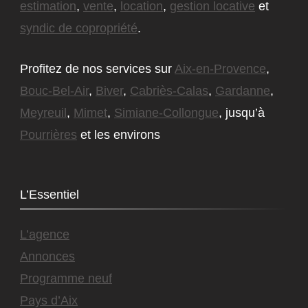
estimation
,
vente
,
location
,
gestion locative
et
syndic de copropriété
.
Profitez de nos services sur
Aix-en-Provence
,
Bouc-Bel-Air
,
Biver
,
Cabriès-Calas
,
Gardanne
,
Meyreuil
,
Mimet
,
Simiane-Collongue
, jusqu’à
Pourrières
et les environs
L’Essentiel
L’agence
Annonces
Programme neuf
Pays d’Aix