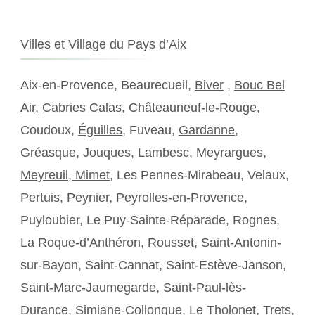
Villes et Village du Pays d’Aix
Aix-en-Provence, Beaurecueil,
Biver
,
Bouc Bel
Air
,
Cabries Calas
,
Châteauneuf-le-Rouge
,
Coudoux,
Éguilles
, Fuveau,
Gardanne
,
Gréasque, Jouques, Lambesc, Meyrargues,
Meyreuil,
Mimet
, Les Pennes-Mirabeau, Velaux,
Pertuis,
Peynier
, Peyrolles-en-Provence,
Puyloubier, Le Puy-Sainte-Réparade, Rognes,
La Roque-d’Anthéron, Rousset, Saint-Antonin-
sur-Bayon, Saint-Cannat, Saint-Estève-Janson,
Saint-Marc-Jaumegarde, Saint-Paul-lès-
Durance,
Simiane-Collongue
, Le Tholonet, Trets,