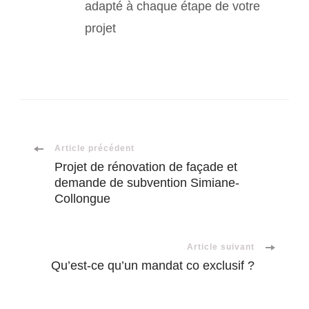
adapté à chaque étape de votre
projet
Navigation
Article précédent
Projet de rénovation de façade et
demande de subvention Simiane-
d'article
Collongue
Article suivant
Qu’est-ce qu’un mandat co exclusif ?