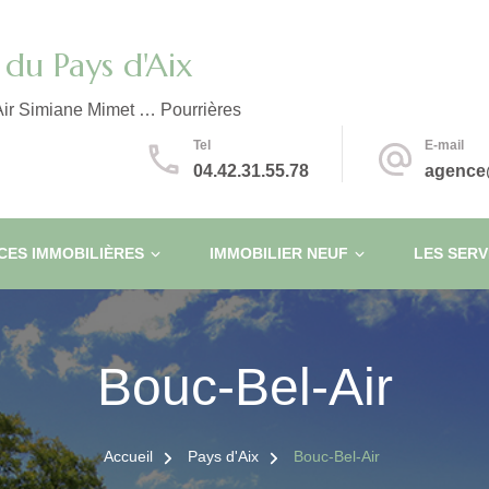
du Pays d'Aix
ir Simiane Mimet … Pourrières
Tel
E-mail
04.42.31.55.78
agence
ES IMMOBILIÈRES
IMMOBILIER NEUF
LES SERV
Bouc-Bel-Air
Accueil
Pays d'Aix
Bouc-Bel-Air