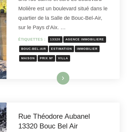
Molière est un boulevard situé dans le
quartier de la Salle de Bouc-Bel-Air,
sur le Pays d’Aix. …
ÉTIQUETTES :
13320
AGENCE IMMOBILIERE
BOUC-BEL-AIR
ESTIMATION
IMMOBILIER
MAISON
PRIX M²
VILLA
Lire la suite
Rue Théodore Aubanel
13320 Bouc Bel Air