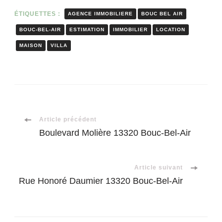
ÉTIQUETTES :
AGENCE IMMOBILIERE
BOUC BEL AIR
BOUC-BEL-AIR
ESTIMATION
IMMOBILIER
LOCATION
MAISON
VILLA
Navigation
Article précédent
Boulevard Molière 13320 Bouc-Bel-Air
d'article
Article suivant
Rue Honoré Daumier 13320 Bouc-Bel-Air