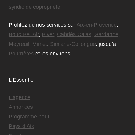
syndic de copropriété
.
Profitez de nos services sur
Aix-en-Provence
,
Bouc-Bel-Air
,
Biver
,
Cabriès-Calas
,
Gardanne
,
Meyreuil
,
Mimet
,
Simiane-Collongue
, jusqu’à
Pourrières
et les environs
L’Essentiel
L’agence
Annonces
Programme neuf
Pays d’Aix