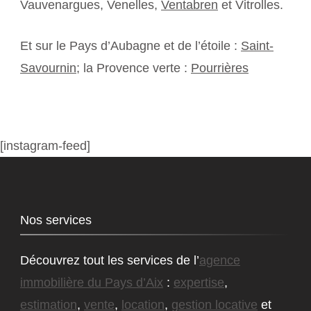
Vauvenargues, Venelles,
Ventabren
et Vitrolles.
Et sur le Pays d’Aubagne et de l’étoile :
Saint-
Savournin
; la Provence verte :
Pourrières
[instagram-feed]
Nos services
Découvrez tout les services de l’
agence
immobilière du Pays d’Aix
:
expertise
,
estimation
,
vente
,
location
,
gestion locative
et