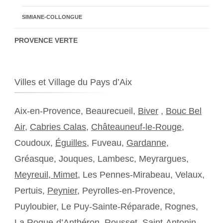
SIMIANE-COLLONGUE
PROVENCE VERTE
Villes et Village du Pays d’Aix
Aix-en-Provence, Beaurecueil,
Biver
,
Bouc Bel
Air
,
Cabries Calas
,
Châteauneuf-le-Rouge
,
Coudoux,
Éguilles
, Fuveau,
Gardanne
,
Gréasque, Jouques, Lambesc, Meyrargues,
Meyreuil,
Mimet
, Les Pennes-Mirabeau, Velaux,
Pertuis,
Peynier
, Peyrolles-en-Provence,
Puyloubier, Le Puy-Sainte-Réparade, Rognes,
La Roque-d’Anthéron, Rousset, Saint-Antonin-