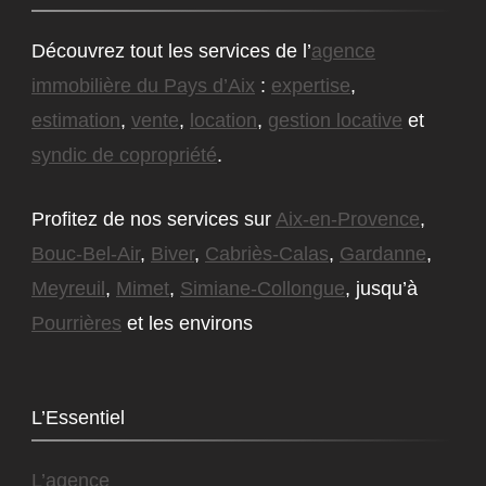
Découvrez tout les services de l’
agence
immobilière du Pays d’Aix
:
expertise
,
estimation
,
vente
,
location
,
gestion locative
et
syndic de copropriété
.
Profitez de nos services sur
Aix-en-Provence
,
Bouc-Bel-Air
,
Biver
,
Cabriès-Calas
,
Gardanne
,
Meyreuil
,
Mimet
,
Simiane-Collongue
, jusqu’à
Pourrières
et les environs
L’Essentiel
L’agence