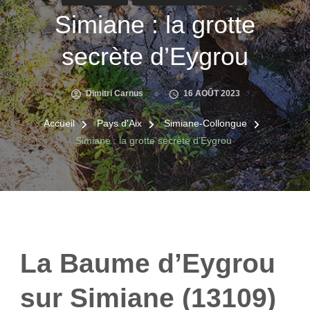
Simiane : la grotte
secrète d’Eygrou
Dimitri Carnus
16 AOÛT 2023
Accueil
Pays d'Aix
Simiane-Collongue
Simiane : la grotte secrète d’Eygrou
La Baume d’Eygrou
sur Simiane (13109)