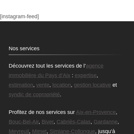
[instagram-feed]
Nos services
Découvrez tout les services de l’
agence
immobilière du Pays d’Aix
:
expertise
,
estimation
,
vente
,
location
,
gestion locative
et
syndic de copropriété
.
Profitez de nos services sur
Aix-en-Provence
,
Bouc-Bel-Air
,
Biver
,
Cabriès-Calas
,
Gardanne
,
Meyreuil
,
Mimet
,
Simiane-Collongue
, jusqu’à