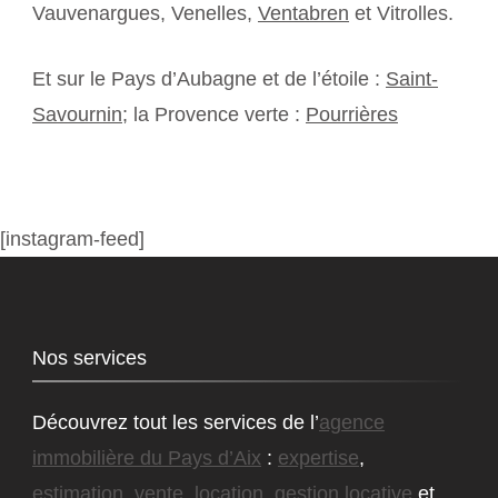
Vauvenargues, Venelles,
Ventabren
et Vitrolles.
Et sur le Pays d’Aubagne et de l’étoile :
Saint-
Savournin
; la Provence verte :
Pourrières
[instagram-feed]
Nos services
Découvrez tout les services de l’
agence
immobilière du Pays d’Aix
:
expertise
,
estimation
,
vente
,
location
,
gestion locative
et