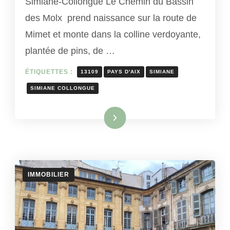
Simiane-Collongue Le Chemin du Bassin
des Molx prend naissance sur la route de
Mimet et monte dans la colline verdoyante,
plantée de pins, de …
ÉTIQUETTES :
13109
PAYS D'AIX
SIMIANE
SIMIANE COLLONGUE
Lire la suite
IMMOBILIER