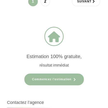
Pagination
PAGE
PAGE
1
2
SUIVANT
des
publications
Estimation 100% gratuite,
résultat immédiat
Commencez l'estimation
Contactez l’agence