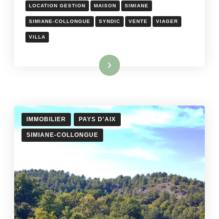
LOCATION GESTION
MAISON
SIMIANE
SIMIANE-COLLONGUE
SYNDIC
VENTE
VIAGER
VILLA
Lire la suite
IMMOBILIER
PAYS D'AIX
SIMIANE-COLLONGUE