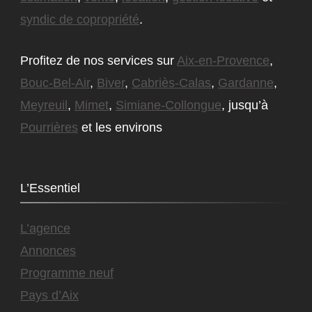
syndic de copropriété
.
Profitez de nos services sur
Aix-en-Provence
,
Bouc-Bel-Air
,
Biver
,
Cabriès-Calas
,
Gardanne
,
Meyreuil
,
Mimet
,
Simiane-Collongue
, jusqu’à
Pourrières
et les environs
L’Essentiel
L’agence
Annonces
Programme neuf
Pays d’Aix