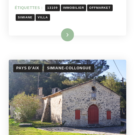
ÉTIQUETTES :
13109
IMMOBILIER
OFFMARKET
SIMIANE
VILLA
Lire la suite
PAYS D'AIX
SIMIANE-COLLONGUE