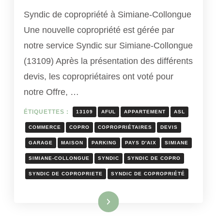
Syndic de copropriété à Simiane-Collongue
Une nouvelle copropriété est gérée par
notre service Syndic sur Simiane-Collongue
(13109) Après la présentation des différents
devis, les copropriétaires ont voté pour
notre Offre, …
ÉTIQUETTES :
13109
AFUL
APPARTEMENT
ASL
COMMERCE
COPRO
COPROPRIÉTAIRES
DEVIS
GARAGE
MAISON
PARKING
PAYS D'AIX
SIMIANE
SIMIANE-COLLONGUE
SYNDIC
SYNDIC DE COPRO
SYNDIC DE COPROPRIETE
SYNDIC DE COPROPRIÉTÉ
Lire la suite