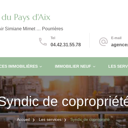
du Pays d'Aix
ir Simiane Mimet … Pourrières
Tel
E-mail
04.42.31.55.78
agence
ES IMMOBILIÈRES
IMMOBILIER NEUF
LES SERV
Syndic de copropriét
Accueil
Les services
Syndic de copropriété