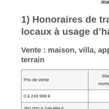
ma
1) Honoraires de tr
locaux à usage d’h
Vente : maison, villa, a
terrain
Man
Prix de vente
mont
0 à 249 999 €
250 000 à 749 999 €