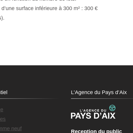
 d’une surface inférieure à 300 m² : 300 €
).
tiel
L’Agence du Pays d’Aix
ce
es
mme neuf
Reception du public