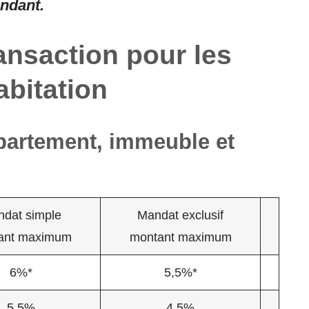
ndant.
ansaction pour les
abitation
ppartement, immeuble et
dat simple
Mandat exclusif
ant maximum
montant maximum
6%*
5,5%*
5,5%
4,5%