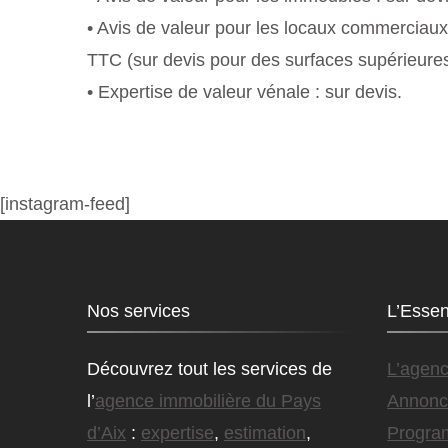
• Avis de valeur pour les locaux commerciaux
TTC (sur devis pour des surfaces supérieures
• Expertise de valeur vénale : sur devis.
[instagram-feed]
Nos services
L’Essen
Découvrez tout les services de
L’agen
l’
agence immobilière du Pays
Annonc
d’Aix
:
expertise
,
estimation
,
Progra