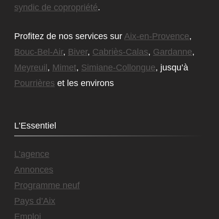
syndic de copropriété
.
Profitez de nos services sur
Aix-en-Provence
,
Bouc-Bel-Air
,
Biver
,
Cabriès-Calas
,
Gardanne
,
Meyreuil
,
Mimet
,
Simiane-Collongue
, jusqu’à
Pourrières
et les environs
L’Essentiel
L’agence
Annonces
Programme neuf
Pays d’Aix
Emploi