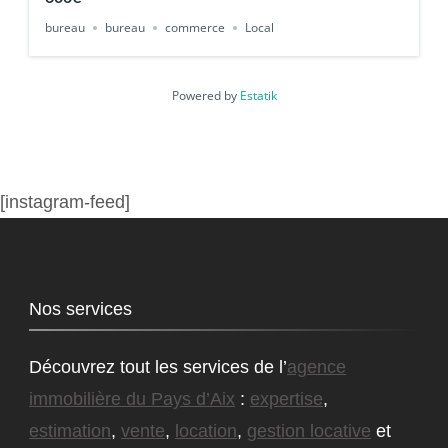
bureau
bureau
commerce
Local
Powered by
Estatik
[instagram-feed]
Nos services
Découvrez tout les services de l’
agence
immobilière du Pays d’Aix
:
expertise
,
estimation
,
vente
,
location
,
gestion locative
et