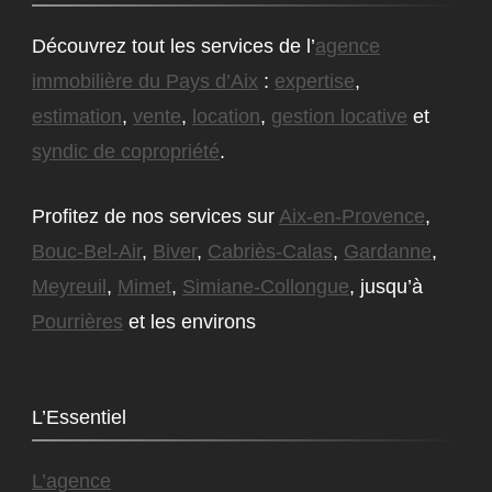
Découvrez tout les services de l’
agence
immobilière du Pays d’Aix
:
expertise
,
estimation
,
vente
,
location
,
gestion locative
et
syndic de copropriété
.
Profitez de nos services sur
Aix-en-Provence
,
Bouc-Bel-Air
,
Biver
,
Cabriès-Calas
,
Gardanne
,
Meyreuil
,
Mimet
,
Simiane-Collongue
, jusqu’à
Pourrières
et les environs
L’Essentiel
L’agence