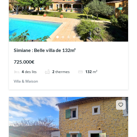
Simiane : Belle villa de 132m²
725.000€
4
des lits
2
thermes
132
m²
Villa & Maison