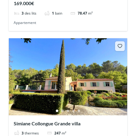
169.000€
3
des lits
1
bain
78.47
m²
Appartement
Simiane Collongue Grande villa
3
thermes
247
m²