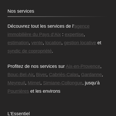
Nos services
Découvrez tout les services de l’
agence
immobilière du Pays d’Aix
:
expertise
,
estimation
,
vente
,
location
,
gestion locative
et
syndic de copropriété
.
Profitez de nos services sur
Aix-en-Provence
,
Bouc-Bel-Air
,
Biver
,
Cabriès-Calas
,
Gardanne
,
Meyreuil
,
Mimet
,
Simiane-Collongue
, jusqu’à
Pourrières
et les environs
L’Essentiel