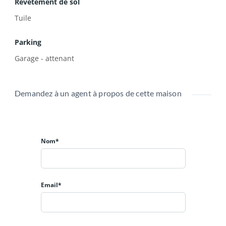
Revêtement de sol
Ce bien bénéficie de 2 espaces extérieurs aménagés pour
Tuile
profiter de vos soirées entre amis et d'un garage.
Aucun travaux à prévoir
Parking
Garage - attenant
Demandez à un agent à propos de cette maison
Nom*
Email*