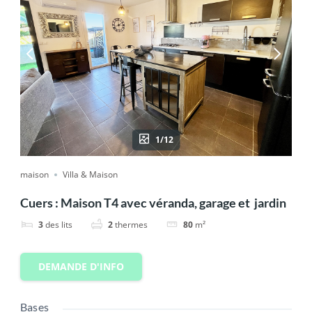
1/12
maison
Villa & Maison
Cuers : Maison T4 avec véranda, garage et jardin
3
des lits
2
thermes
80
m²
DEMANDE D'INFO
Bases