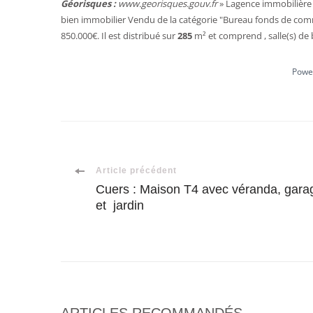
Géorisques :
www.georisques.gouv.fr
» Lagence immobilière 
bien immobilier
Vendu
de la catégorie "
Bureau fonds de com
850.000€. Il est distribué sur
285
m²
et comprend , salle(s) de b
Powe
Navigation
Article précédent
Cuers : Maison T4 avec véranda, gara
et jardin
d'article