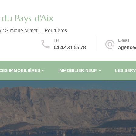
du Pays d'Aix
ir Simiane Mimet … Pourrières
Tel
E-mail
04.42.31.55.78
agence
ES IMMOBILIÈRES
IMMOBILIER NEUF
LES SERV