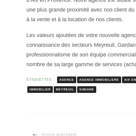
d’Aix en Provence. Notre agence est située 
une plus grande proximité avec nos client du v
à la vente et à la location de nos clients.
Les valeurs ajoutées de votre nouvelle agence
connaissance des secteurs Meyreuil, Gardanne
professionnalisme de son équipe commerciale 
nombre de sa large gamme de services (achat
ÉTIQUETTES :
AGENCE
AGENCE IMMOBILIERE
AIX E
IMMOBILIER
MEYREUIL
SIMIANE
Article précédent