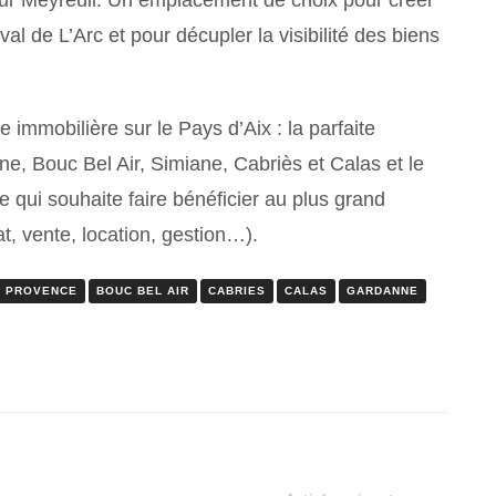
sur Meyreuil. Un emplacement de choix pour créer
al de L’Arc et pour décupler la visibilité des biens
 immobilière sur le Pays d’Aix : la parfaite
, Bouc Bel Air, Simiane, Cabriès et Calas et le
qui souhaite faire bénéficier au plus grand
, vente, location, gestion…).
N PROVENCE
BOUC BEL AIR
CABRIES
CALAS
GARDANNE