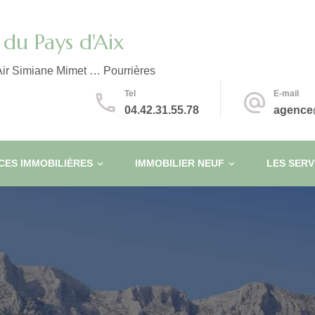
du Pays d'Aix
ir Simiane Mimet … Pourrières
Tel
E-mail
04.42.31.55.78
agence
ES IMMOBILIÈRES
IMMOBILIER NEUF
LES SERV