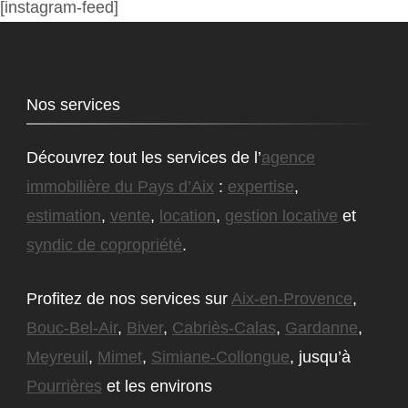
[instagram-feed]
Nos services
Découvrez tout les services de l’
agence
immobilière du Pays d’Aix
:
expertise
,
estimation
,
vente
,
location
,
gestion locative
et
syndic de copropriété
.
Profitez de nos services sur
Aix-en-Provence
,
Bouc-Bel-Air
,
Biver
,
Cabriès-Calas
,
Gardanne
,
Meyreuil
,
Mimet
,
Simiane-Collongue
, jusqu’à
Pourrières
et les environs