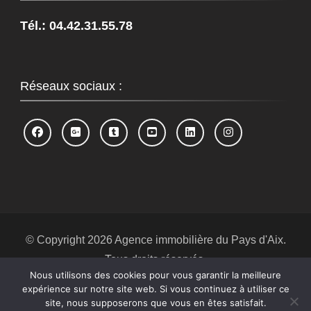
Tél.: 04.42.31.55.78
Réseaux sociaux :
© Copyright 2026
Agence immobilière du Pays d'Aix
.
Tous droits réservés.
Nous utilisons des cookies pour vous garantir la meilleure
Blossom Spa | Développé par
Blossom
expérience sur notre site web. Si vous continuez à utiliser ce
Themes
.Propulsé par
WordPress
.
Politique de
site, nous supposerons que vous en êtes satisfait.