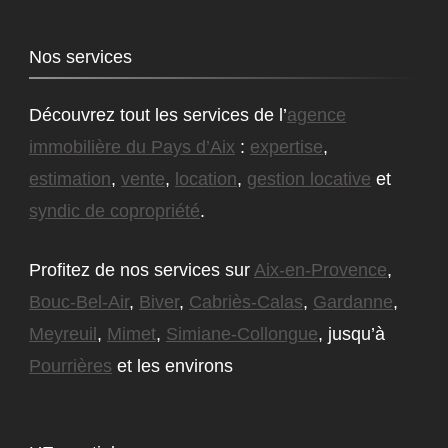
Nos services
Découvrez tout les services de l’
agence
immobilière du Pays d’Aix
:
expertise
,
estimation
,
vente
,
location
,
gestion locative
et
syndic de copropriété
.
Profitez de nos services sur
Aix-en-Provence
,
Bouc-Bel-Air
,
Biver
,
Cabriès-Calas
,
Gardanne
,
Meyreuil
,
Mimet
,
Simiane-Collongue
, jusqu’à
Pourrières
et les environs