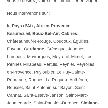
vous le désirez, votre bien immobilier en viager.
Nous intervenons sur :
le Pays d’Aix,
Aix-en-Provence
,
Beaurecueil,
Bouc-Bel-Air
,
Cabriès
,
Châteauneuf-le-Rouge, Coudoux, Éguilles,
Fuveau,
Gardanne
, Gréasque, Jouques,
Lambesc, Meyrargues, Meyreuil, Mimet, Les
Pennes-Mirabeau, Pertuis, Peynier, Peyrolles-
en-Provence, Puyloubier, Le Puy-Sainte-
Réparade, Rognes, La Roque-d’Anthéron,
Rousset, Saint-Antonin-sur-Bayon, Saint-
Cannat, Saint-Estève-Janson, Saint-Marc-
Jaumegarde, Saint-Paul-lès-Durance,
Simiane-