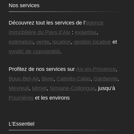
Nos services
Découvrez tout les services de l’
agence
immobilière du Pays d’Aix
:
expertise
,
estimation
,
vente
,
location
,
gestion locative
et
syndic de copropriété
.
Profitez de nos services sur
Aix-en-Provence
,
Bouc-Bel-Air
,
Biver
,
Cabriès-Calas
,
Gardanne
,
Meyreuil
,
Mimet
,
Simiane-Collongue
, jusqu’à
Pourrières
et les environs
L’Essentiel