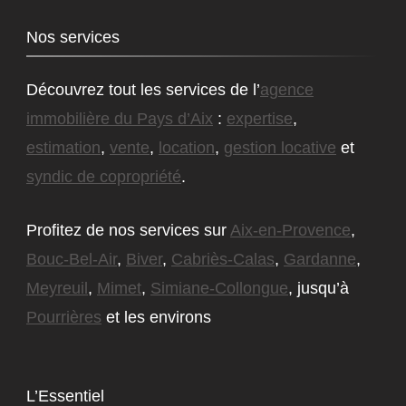
Nos services
Découvrez tout les services de l’
agence
immobilière du Pays d’Aix
:
expertise
,
estimation
,
vente
,
location
,
gestion locative
et
syndic de copropriété
.
Profitez de nos services sur
Aix-en-Provence
,
Bouc-Bel-Air
,
Biver
,
Cabriès-Calas
,
Gardanne
,
Meyreuil
,
Mimet
,
Simiane-Collongue
, jusqu’à
Pourrières
et les environs
L’Essentiel