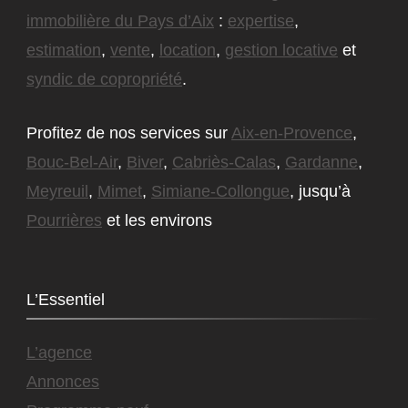
immobilière du Pays d’Aix
:
expertise
,
estimation
,
vente
,
location
,
gestion locative
et
syndic de copropriété
.
Profitez de nos services sur
Aix-en-Provence
,
Bouc-Bel-Air
,
Biver
,
Cabriès-Calas
,
Gardanne
,
Meyreuil
,
Mimet
,
Simiane-Collongue
, jusqu’à
Pourrières
et les environs
L’Essentiel
L’agence
Annonces