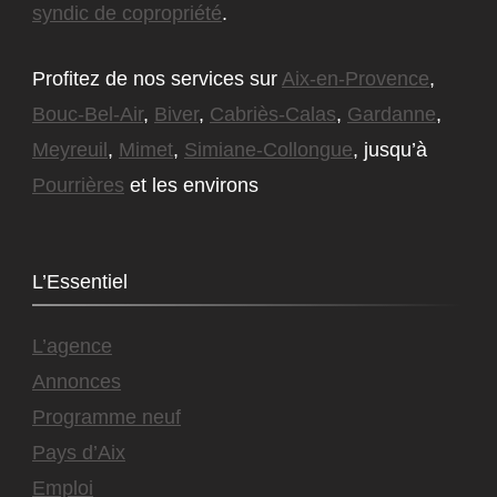
syndic de copropriété
.
Profitez de nos services sur
Aix-en-Provence
,
Bouc-Bel-Air
,
Biver
,
Cabriès-Calas
,
Gardanne
,
Meyreuil
,
Mimet
,
Simiane-Collongue
, jusqu’à
Pourrières
et les environs
L’Essentiel
L’agence
Annonces
Programme neuf
Pays d’Aix
Emploi