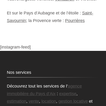
Et sur le Pays d’Aubagne et de l’étoile :
Saint-
Savournin
; la Provence verte :
Pourrières
[instagram-feed]
Nos services
Découvrez tout les services de l’
agence
immobilière du Pays d’Aix
:
expertise
,
estimation
,
vente
,
location
,
gestion locative
et