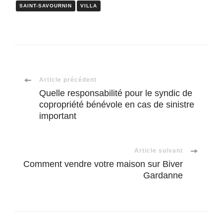
SAINT-SAVOURNIN
VILLA
Navigation
Article précédent
Quelle responsabilité pour le syndic de
copropriété bénévole en cas de sinistre
d'article
important
Article suivant
Comment vendre votre maison sur Biver
Gardanne