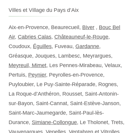
Villes et Village du Pays d’Aix
Aix-en-Provence, Beaurecueil,
Biver
,
Bouc Bel
Air
,
Cabries Calas
,
Châteauneuf-le-Rouge
,
Coudoux,
Éguilles
, Fuveau,
Gardanne
,
Gréasque, Jouques, Lambesc, Meyrargues,
Meyreuil,
Mimet
, Les Pennes-Mirabeau, Velaux,
Pertuis,
Peynier
, Peyrolles-en-Provence,
Puyloubier, Le Puy-Sainte-Réparade, Rognes,
La Roque-d’Anthéron, Rousset, Saint-Antonin-
sur-Bayon, Saint-Cannat, Saint-Estève-Janson,
Saint-Marc-Jaumegarde, Saint-Paul-lès-
Durance,
Simiane-Collongue
, Le Tholonet, Trets,
Vauvenargues, Venelles,
Ventabren
et Vitrolles.