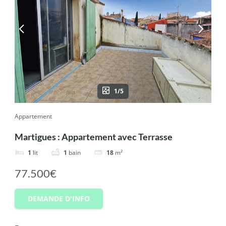
1/5
Appartement
Martigues : Appartement avec Terrasse
1
lit
1
bain
18
m²
77.500€
DEMANDE D'INFO