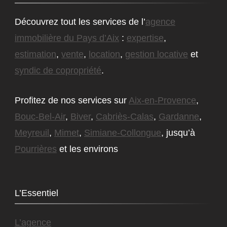
Découvrez tout les services de l’
agence
immobilière du Pays d’Aix
:
expertise
,
estimation
,
vente
,
location
,
gestion locative
et
syndic de copropriété
.
Profitez de nos services sur
Aix-en-Provence
,
Bouc-Bel-Air
,
Biver
,
Cabriès-Calas
,
Gardanne
,
Meyreuil
,
Mimet
,
Simiane-Collongue
, jusqu’à
Pourrières
et les environs
L’Essentiel
L’agence