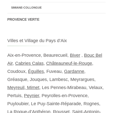
SIMIANE-COLLONGUE
PROVENCE VERTE
Villes et Village du Pays d’Aix
Aix-en-Provence, Beaurecueil,
Biver
,
Bouc Bel
Air
,
Cabries Calas
,
Châteauneuf-le-Rouge
,
Coudoux,
Éguilles
, Fuveau,
Gardanne
,
Gréasque, Jouques, Lambesc, Meyrargues,
Meyreuil,
Mimet
, Les Pennes-Mirabeau, Velaux,
Pertuis,
Peynier
, Peyrolles-en-Provence,
Puyloubier, Le Puy-Sainte-Réparade, Rognes,
La Roque-d’Anthéron, Rousset, Saint-Antonin-