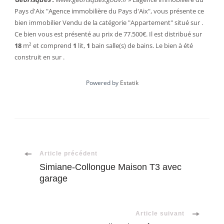
Pays d'Aix "Agence immobilière du Pays d'Aix", vous présente ce
bien immobilier
Vendu
de la catégorie "
Appartement
" situé sur .
Ce bien vous est présenté au prix de 77.500€. Il est distribué sur
18
m²
et comprend
1
lit
,
1
bain
salle(s) de bains. Le bien à été
construit en sur .
Powered by
Estatik
Navigation
Article précédent
Simiane-Collongue Maison T3 avec
garage
d'article
Article suivant