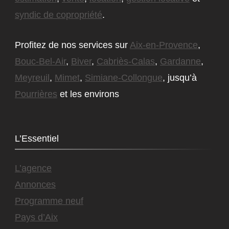
syndic de copropriété
.
Profitez de nos services sur
Aix-en-Provence
,
Bouc-Bel-Air
,
Biver
,
Cabriès-Calas
,
Gardanne
,
Meyreuil
,
Mimet
,
Simiane-Collongue
, jusqu’à
Pourrières
et les environs
L’Essentiel
L’agence
Annonces
Programme neuf
Pays d’Aix