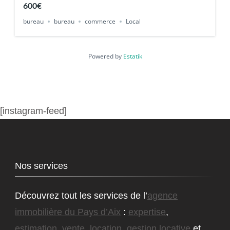
600€
bureau
bureau
commerce
Local
Powered by
Estatik
[instagram-feed]
Nos services
Découvrez tout les services de l’
agence
immobilière du Pays d’Aix
:
expertise
,
estimation
,
vente
,
location
,
gestion locative
et