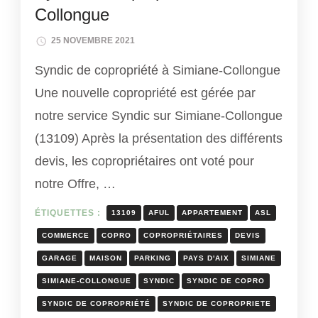
Collongue
25 NOVEMBRE 2021
Syndic de copropriété à Simiane-Collongue
Une nouvelle copropriété est gérée par
notre service Syndic sur Simiane-Collongue
(13109) Après la présentation des différents
devis, les copropriétaires ont voté pour
notre Offre, …
ÉTIQUETTES :
13109
AFUL
APPARTEMENT
ASL
COMMERCE
COPRO
COPROPRIÉTAIRES
DEVIS
GARAGE
MAISON
PARKING
PAYS D'AIX
SIMIANE
SIMIANE-COLLONGUE
SYNDIC
SYNDIC DE COPRO
SYNDIC DE COPROPRIÉTÉ
SYNDIC DE COPROPRIETE