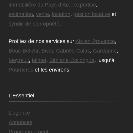
immobilière du Pays d’Aix
:
expertise
,
estimation
,
vente
,
location
,
gestion locative
et
syndic de copropriété
.
Profitez de nos services sur
Aix-en-Provence
,
Bouc-Bel-Air
,
Biver
,
Cabriès-Calas
,
Gardanne
,
Meyreuil
,
Mimet
,
Simiane-Collongue
, jusqu’à
Pourrières
et les environs
L’Essentiel
L’agence
Annonces
Programme neuf