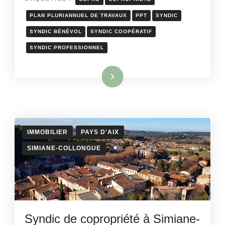
PLAN PLURIANNUEL DE TRAVAUX
PPT
SYNDIC
SYNDIC BÉNÉVOL
SYNDIC COOPÉRATIF
SYNDIC PROFESSIONNEL
Lire la suite
IMMOBILIER
PAYS D'AIX
SIMIANE-COLLONGUE
Syndic de copropriété à Simiane-