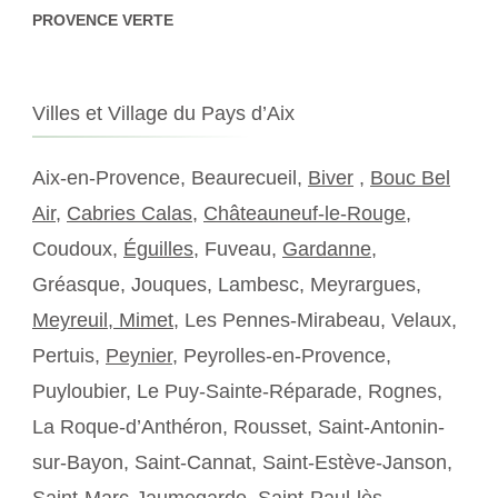
PROVENCE VERTE
Villes et Village du Pays d’Aix
Aix-en-Provence, Beaurecueil,
Biver
,
Bouc Bel
Air
,
Cabries Calas
,
Châteauneuf-le-Rouge
,
Coudoux,
Éguilles
, Fuveau,
Gardanne
,
Gréasque, Jouques, Lambesc, Meyrargues,
Meyreuil,
Mimet
, Les Pennes-Mirabeau, Velaux,
Pertuis,
Peynier
, Peyrolles-en-Provence,
Puyloubier, Le Puy-Sainte-Réparade, Rognes,
La Roque-d’Anthéron, Rousset, Saint-Antonin-
sur-Bayon, Saint-Cannat, Saint-Estève-Janson,
Saint-Marc-Jaumegarde, Saint-Paul-lès-