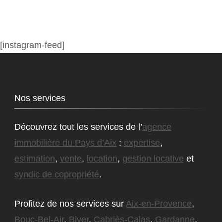
[instagram-feed]
Nos services
Découvrez tout les services de l’
agence
immobilière du Pays d’Aix
:
expertise
,
estimation
,
vente
,
location
,
gestion locative
et
syndic de copropriété
.
Profitez de nos services sur
Aix-en-Provence
,
Bouc-Bel-Air
,
Biver
,
Cabriès-Calas
,
Gardanne
,