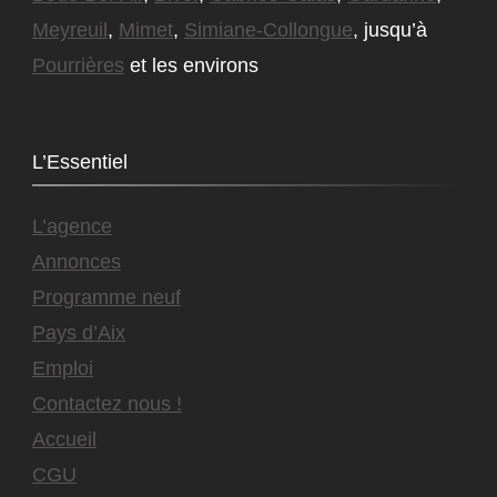
Meyreuil
,
Mimet
,
Simiane-Collongue
, jusqu’à
Pourrières
et les environs
L’Essentiel
L’agence
Annonces
Programme neuf
Pays d’Aix
Emploi
Contactez nous !
Accueil
CGU