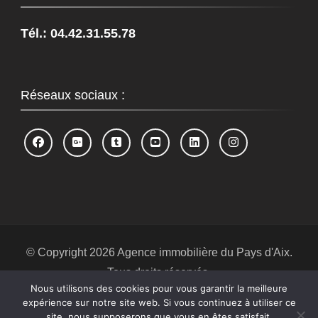
Tél.: 04.42.31.55.78
Réseaux sociaux :
© Copyright 2026
Agence immobilière du Pays d'Aix
.
Tous droits réservés.
Nous utilisons des cookies pour vous garantir la meilleure
Blossom Spa | Développé par
Blossom
expérience sur notre site web. Si vous continuez à utiliser ce
Themes
.Propulsé par
WordPress
.
Politique de
site, nous supposerons que vous en êtes satisfait.