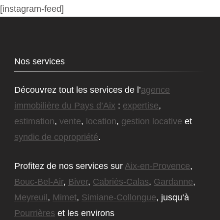
[instagram-feed]
Nos services
Découvrez tout les services de l’
agence
immobilière du Pays d’Aix
:
expertise
,
estimation
,
vente
,
location
,
gestion locative
et
syndic de copropriété
.
Profitez de nos services sur
Aix-en-Provence
,
Bouc-Bel-Air
,
Biver
,
Cabriès-Calas
,
Gardanne
,
Meyreuil
,
Mimet
,
Simiane-Collongue
, jusqu’à
Pourrières
et les environs