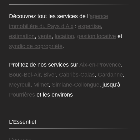
Découvrez tout les services de l’
agence
immobilière du Pays d’Aix
:
expertise
,
estimation
,
vente
,
location
,
gestion locative
et
syndic de copropriété
.
Profitez de nos services sur
Aix-en-Provence
,
Bouc-Bel-Air
,
Biver
,
Cabriès-Calas
,
Gardanne
,
Meyreuil
,
Mimet
,
Simiane-Collongue
, jusqu’à
Pourrières
et les environs
L’Essentiel
L’agence