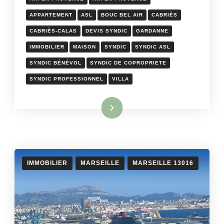
APPARTEMENT
ASL
BOUC BEL AIR
CABRIÈS
CABRIÈS-CALAS
DEVIS SYNDIC
GARDANNE
IMMOBILIER
MAISON
SYNDIC
SYNDIC ASL
SYNDIC BÉNÉVOL
SYNDIC DE COPROPRIETE
SYNDIC PROFESSIONNEL
VILLA
Lire la suite
IMMOBILIER
MARSEILLE
MARSEILLE 13016