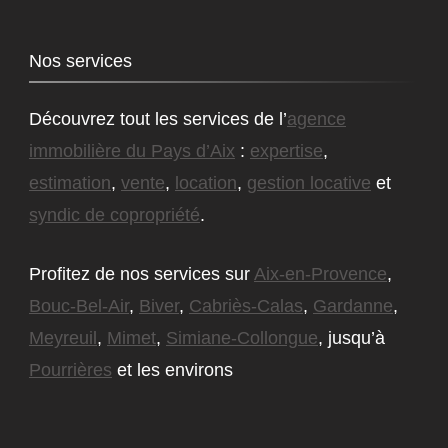
Nos services
Découvrez tout les services de l’
agence
immobilière du Pays d’Aix
:
expertise
,
estimation
,
vente
,
location
,
gestion locative
et
syndic de copropriété
.
Profitez de nos services sur
Aix-en-Provence
,
Bouc-Bel-Air
,
Biver
,
Cabriès-Calas
,
Gardanne
,
Meyreuil
,
Mimet
,
Simiane-Collongue
, jusqu’à
Pourrières
et les environs