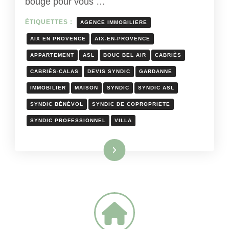
bouge pour vous …
ÉTIQUETTES :
AGENCE IMMOBILIERE
AIX EN PROVENCE
AIX-EN-PROVENCE
APPARTEMENT
ASL
BOUC BEL AIR
CABRIÈS
CABRIÈS-CALAS
DEVIS SYNDIC
GARDANNE
IMMOBILIER
MAISON
SYNDIC
SYNDIC ASL
SYNDIC BÉNÉVOL
SYNDIC DE COPROPRIETE
SYNDIC PROFESSIONNEL
VILLA
Lire la suite