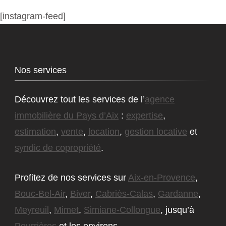
[instagram-feed]
Nos services
Découvrez tout les services de l’
agence
immobilière du Pays d’Aix
:
expertise
,
estimation
,
vente
,
location
,
gestion locative
et
syndic de copropriété
.
Profitez de nos services sur
Aix-en-Provence
,
Bouc-Bel-Air
,
Biver
,
Cabriès-Calas
,
Gardanne
,
Meyreuil
,
Mimet
,
Simiane-Collongue
, jusqu’à
Pourrières
et les environs