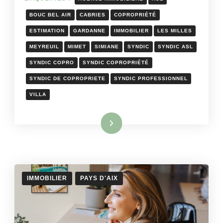
BOUC BEL AIR
CABRIES
COPROPRIÉTÉ
ESTIMATION
GARDANNE
IMMOBILIER
LES MILLES
MEYREUIL
MIMET
SIMIANE
SYNDIC
SYNDIC ASL
SYNDIC COPRO
SYNDIC COPROPRIÉTÉ
SYNDIC DE COPROPRIETE
SYNDIC PROFESSIONNEL
VILLA
Lire la suite
IMMOBILIER
PAYS D'AIX