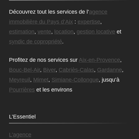
Découvrez tout les services de l’
agence
immobilière du Pays d’Aix
:
expertise
,
estimation
,
vente
,
location
,
gestion locative
et
syndic de copropriété
.
Profitez de nos services sur
Aix-en-Provence
,
Bouc-Bel-Air
,
Biver
,
Cabriès-Calas
,
Gardanne
,
Meyreuil
,
Mimet
,
Simiane-Collongue
, jusqu’à
Pourrières
et les environs
L’Essentiel
L’agence