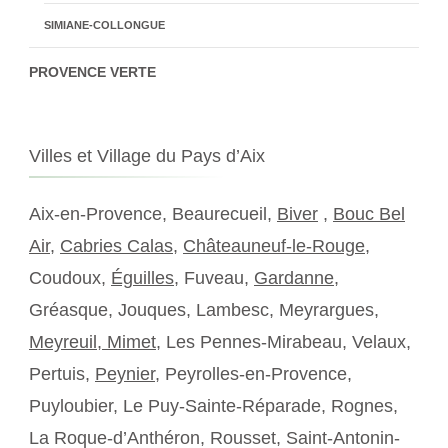
SIMIANE-COLLONGUE
PROVENCE VERTE
Villes et Village du Pays d’Aix
Aix-en-Provence, Beaurecueil,
Biver
,
Bouc Bel
Air
,
Cabries Calas
,
Châteauneuf-le-Rouge
,
Coudoux,
Éguilles
, Fuveau,
Gardanne
,
Gréasque, Jouques, Lambesc, Meyrargues,
Meyreuil,
Mimet
, Les Pennes-Mirabeau, Velaux,
Pertuis,
Peynier
, Peyrolles-en-Provence,
Puyloubier, Le Puy-Sainte-Réparade, Rognes,
La Roque-d’Anthéron, Rousset, Saint-Antonin-