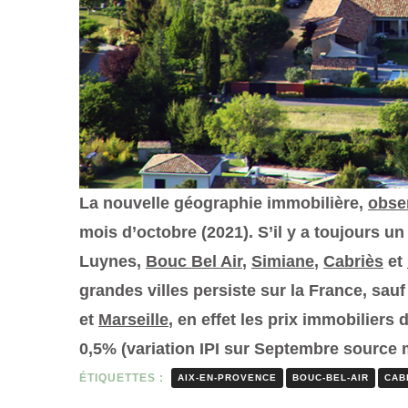
La nouvelle géographie immobilière,
obse
mois d’octobre (2021). S’il y a toujours 
Luynes,
Bouc Bel Air
,
Simiane
,
Cabriès
et
grandes villes persiste sur la France, sa
et
Marseille
, en effet les prix immobilier
0,5% (variation IPI sur Septembre source
ÉTIQUETTES :
AIX-EN-PROVENCE
BOUC-BEL-AIR
CAB