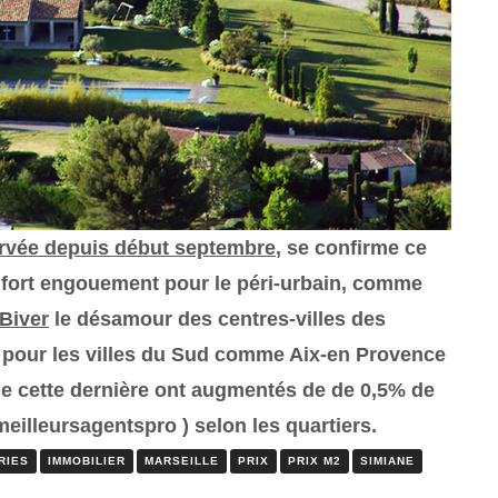
rvée depuis début septembre
, se confirme ce
un fort engouement pour le péri-urbain, comme
Biver
le désamour des centres-villes des
uf pour les villes du Sud comme Aix-en Provence
s de cette dernière ont augmentés de
de 0,5%
de
meilleursagentspro
) selon les quartiers
.
RIES
IMMOBILIER
MARSEILLE
PRIX
PRIX M2
SIMIANE