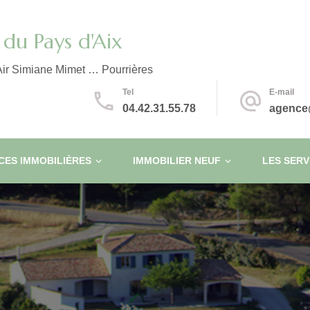
du Pays d'Aix
ir Simiane Mimet … Pourrières
Tel
E-mail
04.42.31.55.78
agence
ES IMMOBILIÈRES
IMMOBILIER NEUF
LES SERV