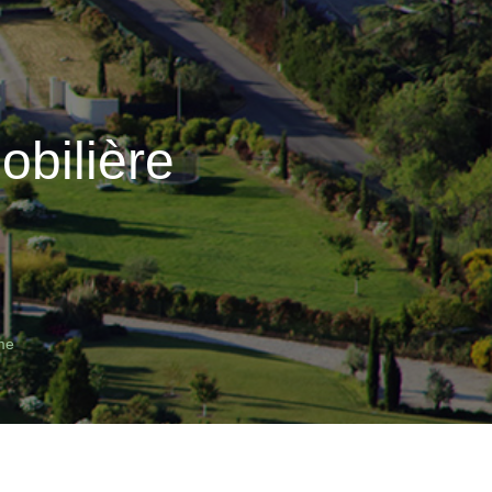
obilière
me