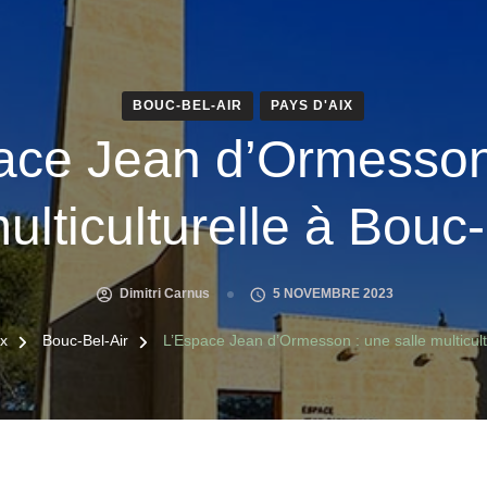
BOUC-BEL-AIR
PAYS D'AIX
ace Jean d’Ormesson
multiculturelle à Bouc-
Dimitri Carnus
5 NOVEMBRE 2023
ix
Bouc-Bel-Air
L’Espace Jean d’Ormesson : une salle multicult