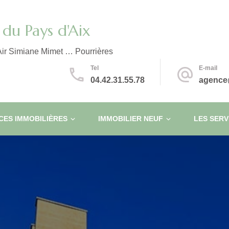
du Pays d'Aix
ir Simiane Mimet … Pourrières
Tel
E-mail
04.42.31.55.78
agence
ES IMMOBILIÈRES
IMMOBILIER NEUF
LES SERV