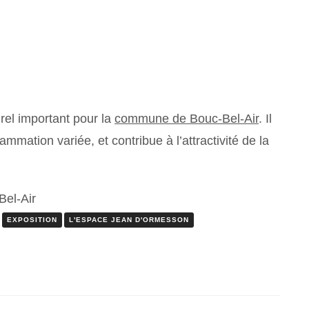
urel important pour la
commune de Bouc-Bel-Air
. Il
mmation variée, et contribue à l’attractivité de la
el-Air
EXPOSITION
L'ESPACE JEAN D'ORMESSON