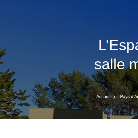
L’Esp
salle 
Accueil
Pays d'A