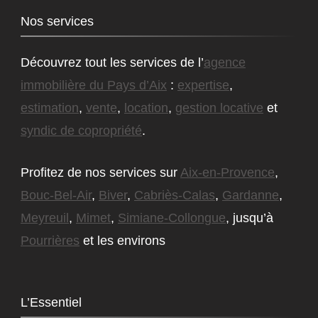
Nos services
Découvrez tout les services de l’
agence
immobilière du Pays d’Aix
:
expertise
,
estimation
,
vente
,
location
,
gestion locative
et
syndic de copropriété
.
Profitez de nos services sur
Aix-en-Provence
,
Bouc-Bel-Air
,
Biver
,
Cabriès-Calas
,
Gardanne
,
Meyreuil
,
Mimet
,
Simiane-Collongue
, jusqu’à
Pourrières
et les environs
L’Essentiel