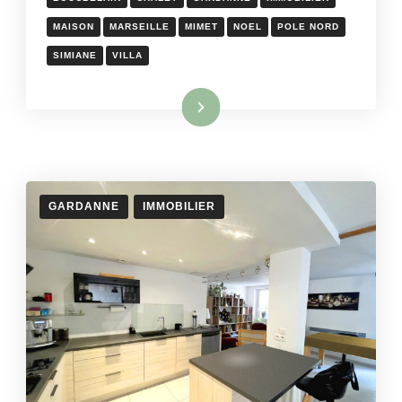
MAISON
MARSEILLE
MIMET
NOEL
POLE NORD
SIMIANE
VILLA
Lire la suite
GARDANNE
IMMOBILIER