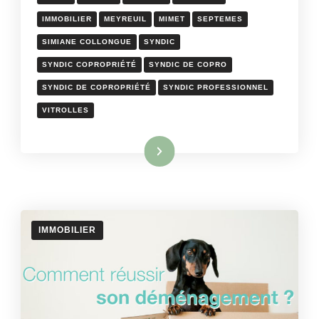
IMMOBILIER
MEYREUIL
MIMET
SEPTEMES
SIMIANE COLLONGUE
SYNDIC
SYNDIC COPROPRIÉTÉ
SYNDIC DE COPRO
SYNDIC DE COPROPRIÉTÉ
SYNDIC PROFESSIONNEL
VITROLLES
Lire la suite
IMMOBILIER