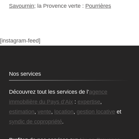
Savournin
; la Provence verte :
Pourrières
[instagram-feed]
Nos services
Découvrez tout les services de l’
agence
immobilière du Pays d’Aix
:
expertise
,
estimation
,
vente
,
location
,
gestion locative
et
syndic de copropriété
.