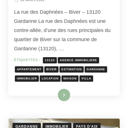
La rue des Daphnées – Biver – 13120
Gardanne La rue des Daphnées est une
contre-allée, d’une des rues principales du
quartier de Biver sur la commune de
Gardanne (13120), …
ÉTIQUETTES :
13120
AGENCE IMMOBILIERE
APPARTEMENT
BIVER
ESTIMATION
GARDANNE
IMMOBILIER
LOCATION
MAISON
VILLA
Lire la suite
GARDANNE
IMMOBILIER
PAYS D'AIX