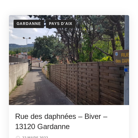
GARDANNE
PAYS D'AIX
Rue des daphnées – Biver –
13120 Gardanne
22 MARS 2022