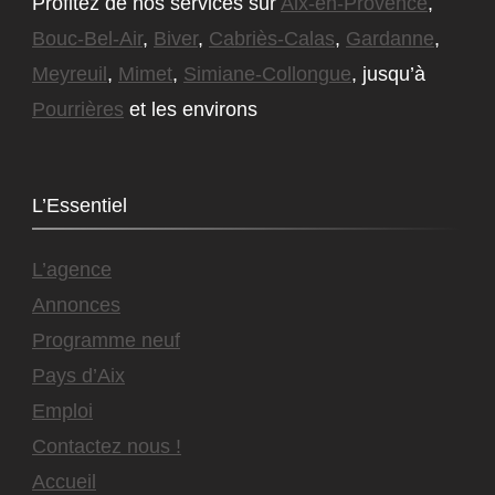
Profitez de nos services sur
Aix-en-Provence
,
Bouc-Bel-Air
,
Biver
,
Cabriès-Calas
,
Gardanne
,
Meyreuil
,
Mimet
,
Simiane-Collongue
, jusqu’à
Pourrières
et les environs
L’Essentiel
L’agence
Annonces
Programme neuf
Pays d’Aix
Emploi
Contactez nous !
Accueil