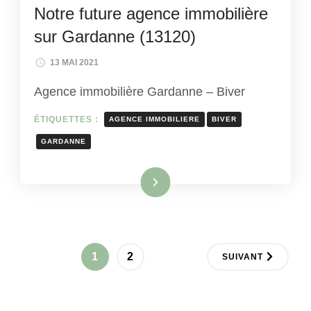
Notre future agence immobilière
sur Gardanne (13120)
13 MAI 2021
Agence immobilière Gardanne – Biver
ÉTIQUETTES :
AGENCE IMMOBILIERE
BIVER
GARDANNE
Lire la suite
Pagination
PAGE
PAGE
1
2
SUIVANT
des