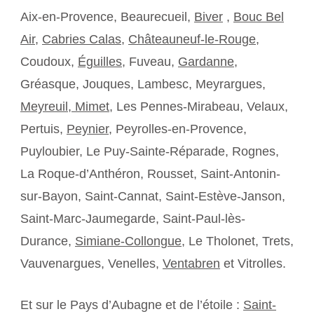
Aix-en-Provence, Beaurecueil,
Biver
,
Bouc Bel
Air
,
Cabries Calas
,
Châteauneuf-le-Rouge
,
Coudoux,
Éguilles
, Fuveau,
Gardanne
,
Gréasque, Jouques, Lambesc, Meyrargues,
Meyreuil,
Mimet
, Les Pennes-Mirabeau, Velaux,
Pertuis,
Peynier
, Peyrolles-en-Provence,
Puyloubier, Le Puy-Sainte-Réparade, Rognes,
La Roque-d’Anthéron, Rousset, Saint-Antonin-
sur-Bayon, Saint-Cannat, Saint-Estève-Janson,
Saint-Marc-Jaumegarde, Saint-Paul-lès-
Durance,
Simiane-Collongue
, Le Tholonet, Trets,
Vauvenargues, Venelles,
Ventabren
et Vitrolles.
Et sur le Pays d’Aubagne et de l’étoile :
Saint-