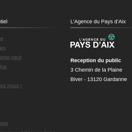
tiel
L’Agence du Pays d’Aix
ce
es
mme neuf
Reception du public
Aix
3 Chemin de la Plaine
Biver - 13120 Gardanne
ez nous !
ires