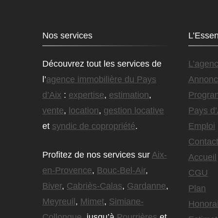
Nos services
L’Essen
Découvrez tout les services de
L’agen
l’
agence immobilière du Pays
Annonc
d’Aix
:
expertise
,
estimation
,
Progra
vente
,
location
,
gestion locative
Pays d’
et
syndic de copropriété
.
Emploi
Contact
Profitez de nos services sur
Aix-
Accueil
en-Provence
,
Bouc-Bel-Air
,
CGU
Biver
,
Cabriès-Calas
,
Gardanne
,
Plan
Meyreuil
,
Mimet
,
Simiane-
Honora
Collongue
, jusqu’à
Pourrières
et