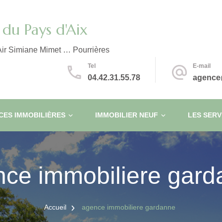
du Pays d'Aix
ir Simiane Mimet … Pourrières
Tel
E-mail
04.42.31.55.78
agence
ES IMMOBILIÈRES
IMMOBILIER NEUF
LES SERV
ce immobiliere gar
Accueil
agence immobiliere gardanne