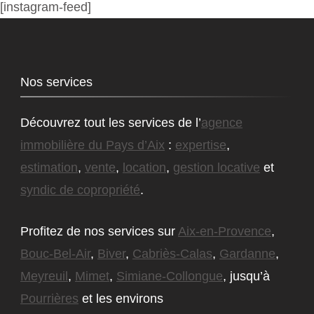
[instagram-feed]
Nos services
Découvrez tout les services de l’
agence
immobilière du Pays d’Aix
:
expertise
,
estimation
,
vente
,
location
,
gestion locative
et
syndic de copropriété
.
Profitez de nos services sur
Aix-en-Provence
,
Bouc-Bel-Air
,
Biver
,
Cabriès-Calas
,
Gardanne
,
Meyreuil
,
Mimet
,
Simiane-Collongue
, jusqu’à
Pourrières
et les environs