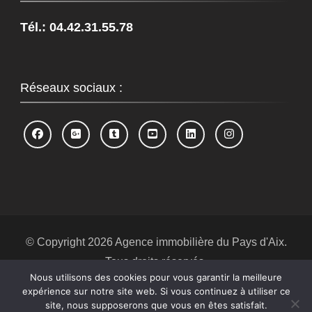
Tél.: 04.42.31.55.78
Réseaux sociaux :
© Copyright 2026
Agence immobilière du Pays d'Aix
.
Tous droits réservés.
Nous utilisons des cookies pour vous garantir la meilleure
Blossom Spa | Développé par
Blossom
expérience sur notre site web. Si vous continuez à utiliser ce
Themes
.Propulsé par
WordPress
.
Politique de
site, nous supposerons que vous en êtes satisfait.