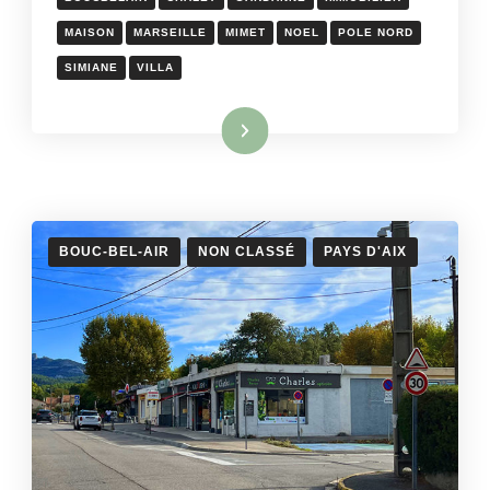
MAISON
MARSEILLE
MIMET
NOEL
POLE NORD
SIMIANE
VILLA
Lire la suite
BOUC-BEL-AIR
NON CLASSÉ
PAYS D'AIX