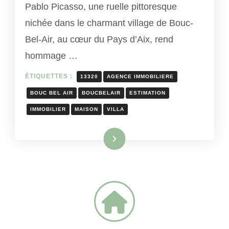
Pablo Picasso, une ruelle pittoresque
nichée dans le charmant village de Bouc-
Bel-Air, au cœur du Pays d’Aix, rend
hommage …
ÉTIQUETTES :
13320
AGENCE IMMOBILIERE
BOUC BEL AIR
BOUCBELAIR
ESTIMATION
IMMOBILIER
MAISON
VILLA
Lire la suite