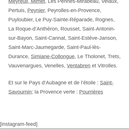
Meyreuil,
Mimet
, Les Pennes-Mirabeau, Velaux,
Pertuis,
Peynier
, Peyrolles-en-Provence,
Puyloubier, Le Puy-Sainte-Réparade, Rognes,
La Roque-d’Anthéron, Rousset, Saint-Antonin-
sur-Bayon, Saint-Cannat, Saint-Estève-Janson,
Saint-Marc-Jaumegarde, Saint-Paul-lès-
Durance,
Simiane-Collongue
, Le Tholonet, Trets,
Vauvenargues, Venelles,
Ventabren
et Vitrolles.
Et sur le Pays d’Aubagne et de l’étoile :
Saint-
Savournin
; la Provence verte :
Pourrières
[instagram-feed]