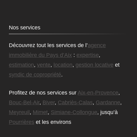
Nos services
Découvrez tout les services de l’
agence
immobilière du Pays d’Aix
:
expertise
,
estimation
,
vente
,
location
,
gestion locative
et
syndic de copropriété
.
Profitez de nos services sur
Aix-en-Provence
,
Bouc-Bel-Air
,
Biver
,
Cabriès-Calas
,
Gardanne
,
Meyreuil
,
Mimet
,
Simiane-Collongue
, jusqu’à
Pourrières
et les environs