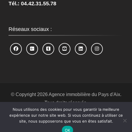
Tél.: 04.42.31.55.78
Réseaux sociaux :
© Copyright 2026
Agence immobilière du Pays d'Aix
.
Tous droits réservés.
Nous utilisons des cookies pour vous garantir la meilleure
Blossom Spa | Développé par
Blossom
expérience sur notre site web. Si vous continuez à utiliser ce
Themes
.Propulsé par
WordPress
.
Politique de
site, nous supposerons que vous en êtes satisfait.
confidentialité
OK