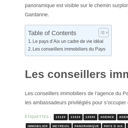
panoramique est visible sur le chemin surplom
Gardanne.
Table of Contents
Le pays d’Aix un cadre de vie idéal
Les conseillers immobiliers du Pays
Les conseillers im
Les conseillers immobiliers de l’agence du Pa
les ambassadeurs privilégiés pour s’occuper d
ÉTIQUETTES :
13120
13320
13590
AGENCE
AGEN
IMMOBILIER
MEYREUIL
PANORAMIQUE
PAYS D AIX