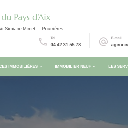
du Pays d'Aix
ir Simiane Mimet … Pourrières
Tel
E-mail
04.42.31.55.78
agence
ES IMMOBILIÈRES
IMMOBILIER NEUF
LES SERV