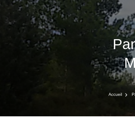
Pan
M
Accueil
P