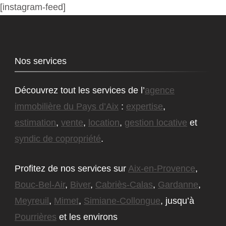
[instagram-feed]
Nos services
Découvrez tout les services de l’
agence
immobilière du Pays d’Aix
:
expertise
,
estimation
,
vente
,
location
,
gestion locative
et
syndic de copropriété
.
Profitez de nos services sur
Aix-en-Provence
,
Bouc-Bel-Air
,
Biver
,
Cabriès-Calas
,
Gardanne
,
Meyreuil
,
Mimet
,
Simiane-Collongue
, jusqu’à
Pourrières
et les environs