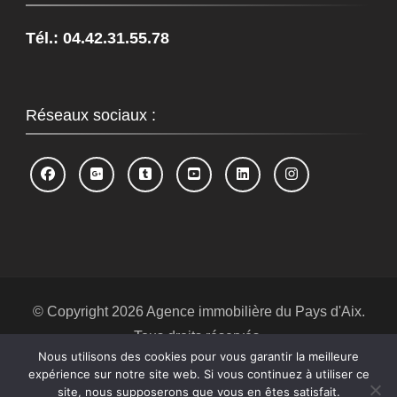
Tél.: 04.42.31.55.78
Réseaux sociaux :
© Copyright 2026
Agence immobilière du Pays d'Aix
.
Tous droits réservés.
Nous utilisons des cookies pour vous garantir la meilleure
Blossom Spa | Développé par
Blossom
expérience sur notre site web. Si vous continuez à utiliser ce
Themes
.Propulsé par
WordPress
.
Politique de
site, nous supposerons que vous en êtes satisfait.