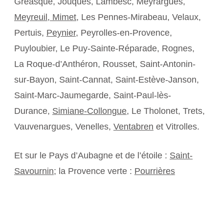
Gréasque, Jouques, Lambesc, Meyrargues,
Meyreuil,
Mimet
, Les Pennes-Mirabeau, Velaux,
Pertuis,
Peynier
, Peyrolles-en-Provence,
Puyloubier, Le Puy-Sainte-Réparade, Rognes,
La Roque-d’Anthéron, Rousset, Saint-Antonin-
sur-Bayon, Saint-Cannat, Saint-Estève-Janson,
Saint-Marc-Jaumegarde, Saint-Paul-lès-
Durance,
Simiane-Collongue
, Le Tholonet, Trets,
Vauvenargues, Venelles,
Ventabren
et Vitrolles.
Et sur le Pays d’Aubagne et de l’étoile :
Saint-
Savournin
; la Provence verte :
Pourrières