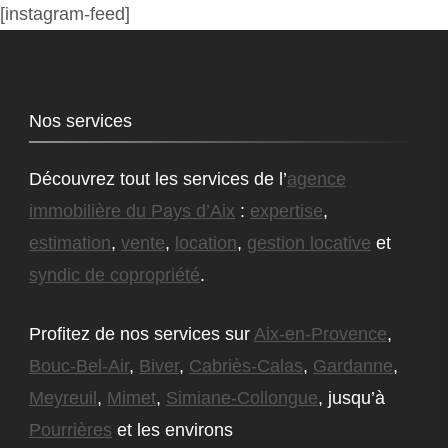
[instagram-feed]
Nos services
Découvrez tout les services de l’
agence
immobilière du Pays d’Aix
:
expertise
,
estimation
,
vente
,
location
,
gestion locative
et
syndic de copropriété
.
Profitez de nos services sur
Aix-en-Provence
,
Bouc-Bel-Air
,
Biver
,
Cabriès-Calas
,
Gardanne
,
Meyreuil
,
Mimet
,
Simiane-Collongue
, jusqu’à
Pourrières
et les environs