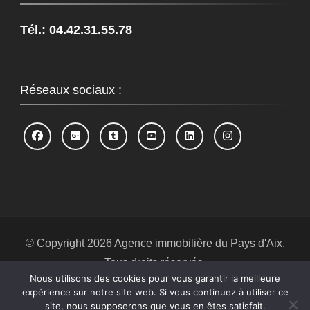
Tél.: 04.42.31.55.78
Réseaux sociaux :
© Copyright 2026
Agence immobilière du Pays d'Aix
.
Tous droits réservés.
Nous utilisons des cookies pour vous garantir la meilleure
Blossom Spa | Développé par
Blossom
expérience sur notre site web. Si vous continuez à utiliser ce
Themes
.Propulsé par
WordPress
.
Politique de
site, nous supposerons que vous en êtes satisfait.