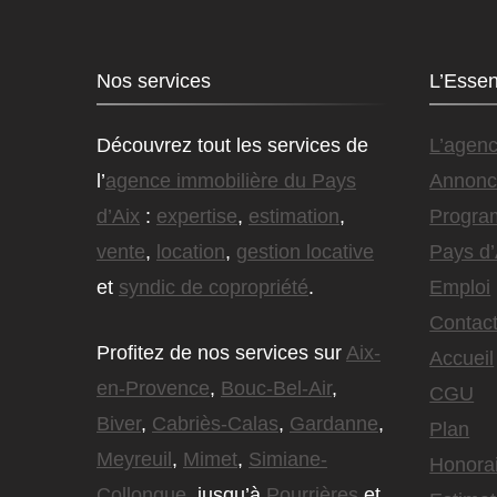
Nos services
L’Essen
Découvrez tout les services de
L’agen
l’
agence immobilière du Pays
Annonc
d’Aix
:
expertise
,
estimation
,
Progra
vente
,
location
,
gestion locative
Pays d’
et
syndic de copropriété
.
Emploi
Contact
Profitez de nos services sur
Aix-
Accueil
en-Provence
,
Bouc-Bel-Air
,
CGU
Biver
,
Cabriès-Calas
,
Gardanne
,
Plan
Meyreuil
,
Mimet
,
Simiane-
Honora
Collongue
, jusqu’à
Pourrières
et