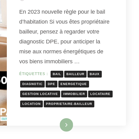
En 2023 nouvelle règle pour le bail
d’habitation Si vous êtes propriétaire
bailleur, pensez à regarder votre
diagnostic DPE, pour anticiper la
mise aux normes énergétiques de
vos biens immobiliers …
ÉTIQUETTES :
BAIL
BAILLEUR
BAUX
DIAGNOTIC
DPE
ENERGETIQUE
GESTION LOCATIVE
IMMOBILIER
LOCATAIRE
LOCATION
PROPRIETAIRE-BAILLEUR
Lire la suite