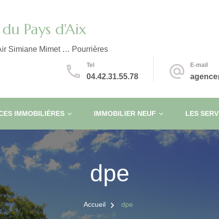
du Pays d'Aix
ir Simiane Mimet … Pourrières
Tel
E-mail
04.42.31.55.78
agence
ES IMMOBILIÈRES
IMMOBILIER NEUF
LES SERV
dpe
Accueil
dpe