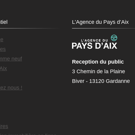
tiel
L’Agence du Pays d’Aix
ce
es
mme neuf
Reception du public
Aix
3 Chemin de la Plaine
Biver - 13120 Gardanne
ez nous !
ires