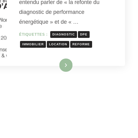
entendu parler de « la refonte du
diagnostic de performance
énergétique » et de « …
ÉTIQUETTES :
DIAGNOSTIC
DPE
IMMOBILIER
LOCATION
REFORME
Lire la suite