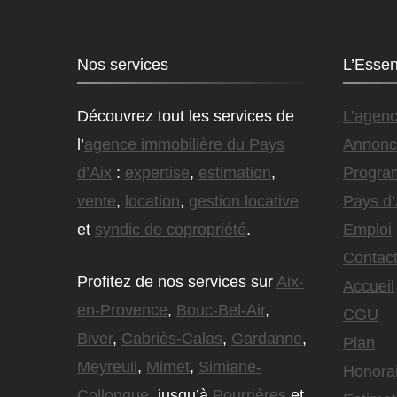
Nos services
L’Essen
Découvrez tout les services de
L’agen
l’
agence immobilière du Pays
Annonc
d’Aix
:
expertise
,
estimation
,
Progra
vente
,
location
,
gestion locative
Pays d’
et
syndic de copropriété
.
Emploi
Contact
Profitez de nos services sur
Aix-
Accueil
en-Provence
,
Bouc-Bel-Air
,
CGU
Biver
,
Cabriès-Calas
,
Gardanne
,
Plan
Meyreuil
,
Mimet
,
Simiane-
Honora
Collongue
, jusqu’à
Pourrières
et