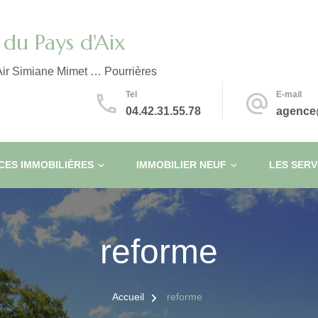
du Pays d'Aix
ir Simiane Mimet … Pourrières
Tel
E-mail
04.42.31.55.78
agence
ES IMMOBILIÈRES
IMMOBILIER NEUF
LES SERV
reforme
Accueil
reforme