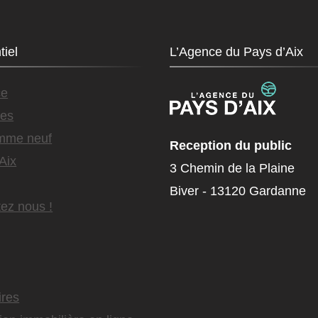
tiel
L’Agence du Pays d’Aix
ce
es
mme neuf
Reception du public
Aix
3 Chemin de la Plaine
Biver - 13120 Gardanne
ez nous !
ires