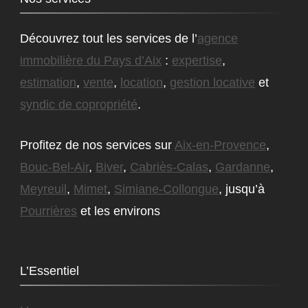
Découvrez tout les services de l’
agence
immobilière du Pays d’Aix
:
expertise
,
estimation
,
vente
,
location
,
gestion locative
et
syndic de copropriété
.
Profitez de nos services sur
Aix-en-Provence
,
Bouc-Bel-Air
,
Biver
,
Cabriès-Calas
,
Gardanne
,
Meyreuil
,
Mimet
,
Simiane-Collongue
, jusqu’à
Pourrières
et les environs
L’Essentiel