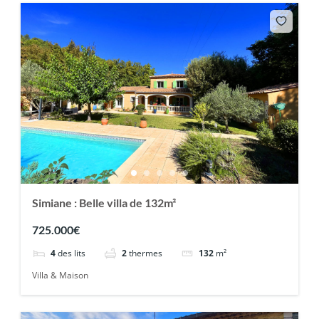
Simiane : Belle villa de 132m²
725.000€
4
des lits
2
thermes
132
m²
Villa & Maison