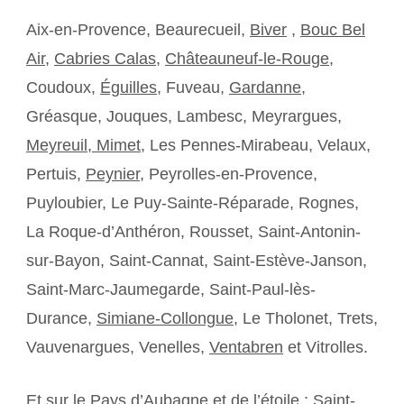
Aix-en-Provence, Beaurecueil,
Biver
,
Bouc Bel
Air
,
Cabries Calas
,
Châteauneuf-le-Rouge
,
Coudoux,
Éguilles
, Fuveau,
Gardanne
,
Gréasque, Jouques, Lambesc, Meyrargues,
Meyreuil,
Mimet
, Les Pennes-Mirabeau, Velaux,
Pertuis,
Peynier
, Peyrolles-en-Provence,
Puyloubier, Le Puy-Sainte-Réparade, Rognes,
La Roque-d’Anthéron, Rousset, Saint-Antonin-
sur-Bayon, Saint-Cannat, Saint-Estève-Janson,
Saint-Marc-Jaumegarde, Saint-Paul-lès-
Durance,
Simiane-Collongue
, Le Tholonet, Trets,
Vauvenargues, Venelles,
Ventabren
et Vitrolles.
Et sur le Pays d’Aubagne et de l’étoile :
Saint-