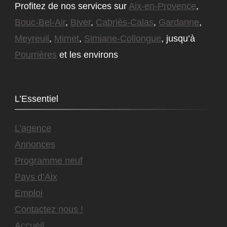
Profitez de nos services sur
Aix-en-Provence
,
Bouc-Bel-Air
,
Biver
,
Cabriès-Calas
,
Gardanne
,
Meyreuil
,
Mimet
,
Simiane-Collongue
, jusqu’à
Pourrières
et les environs
L’Essentiel
L’agence
Annonces
Programme neuf
Pays d’Aix
Emploi
Contactez nous !
Accueil