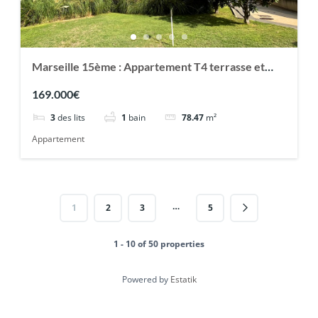
Marseille 15ème : Appartement T4 terrasse et
double box
169.000€
3
des lits
1
bain
78.47
m²
Appartement
…
1
2
3
5
1 - 10 of 50 properties
Powered by
Estatik