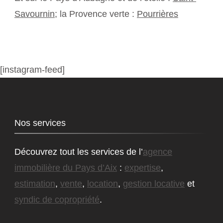
Savournin
; la Provence verte :
Pourrières
[instagram-feed]
Nos services
Découvrez tout les services de l’
agence
immobilière du Pays d’Aix
:
expertise
,
estimation
,
vente
,
location
,
gestion locative
et
syndic de copropriété
.