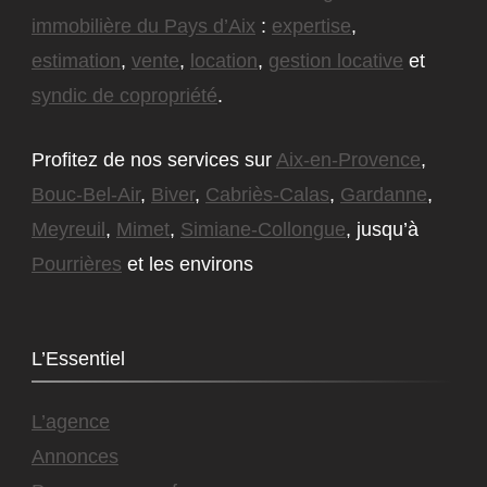
immobilière du Pays d’Aix
:
expertise
,
estimation
,
vente
,
location
,
gestion locative
et
syndic de copropriété
.
Profitez de nos services sur
Aix-en-Provence
,
Bouc-Bel-Air
,
Biver
,
Cabriès-Calas
,
Gardanne
,
Meyreuil
,
Mimet
,
Simiane-Collongue
, jusqu’à
Pourrières
et les environs
L’Essentiel
L’agence
Annonces